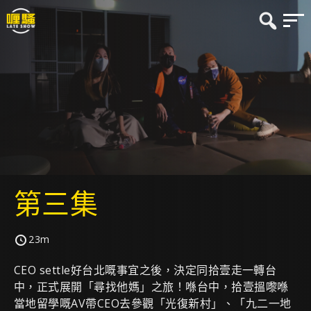
第三集
23m
CEO settle好台北嘅事宜之後，決定同拾壹走一轉台
中，正式展開「尋找他媽」之旅！喺台中，拾壹搵嚟喺
當地留學嘅AV帶CEO去參觀「光復新村」、「九二一地