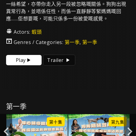
一絲希望，亦帶你走入另一段被忽略嘅關係。狗狗出現
異常行為，並唔係任性，而係一直靜靜等緊媽媽嘅回
應……佢想要嘅，可能只係多一份被愛嘅感覺。
Actors:
蝦頭
Genres / Categories:
第一季
,
第一季
Play
Trailer
第一季
集
第十集
第九集