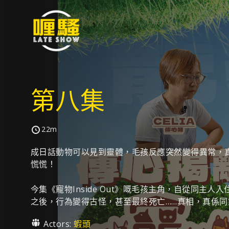
第八集
22m
成日話動物可以見到靈體，毛孩反應突然變得異常，
慌慌！
今集《寵物Inside Out》嘅毛孩主角，自從同主人
之後，行為變得古怪，甚至最終死亡……真相，真係同
Actors:
蝦頭