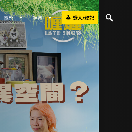
電影
喱週
登入/登記