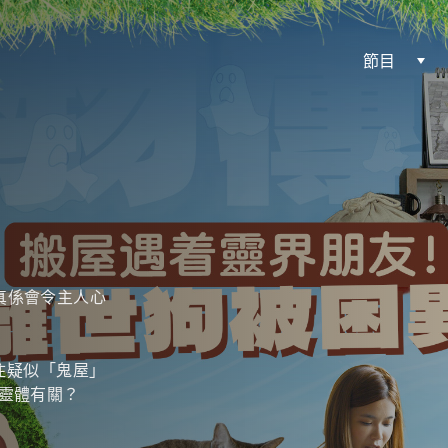
節目
真係會令主人心
入住疑似「鬼屋」
靈體有關？