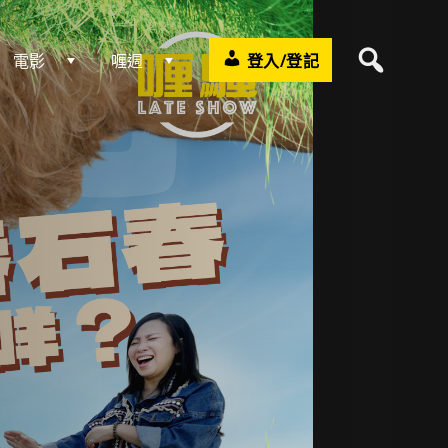
電影
喱週
登入/登記