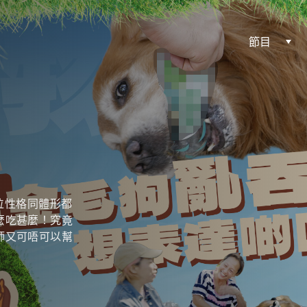
節目
兩位性格同體形都
麼吃甚麼！究竟
師又可唔可以幫