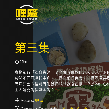
第三集
25m
寵物都有「飲食失調」？今集《寵物Inside Out》
截然不同嘅毛孩主角，一個咩都唔肯食，一個看見甚
有咩原因令佢哋有咁獨特嘅「飲食習慣」？動物傳心
主人解開呢個謎團呢？
Actors:
蝦頭
Genres / Categories:
第一季
,
第一季