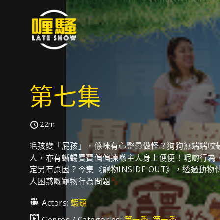
第七集
22m
毛孩變「屁孩」，係咪有心整蠱做怪？狗狗無端端咬
人，亦有蜥蜴寶寶偏偏揀喺主人身上便便！呢啲行為
定另有原因？今集《寵物INSIDE OUT》，透過動
人困惑嘅寵物行為問題
Actors:
蝦頭
Genres / Categories:
第一季
,
第一季