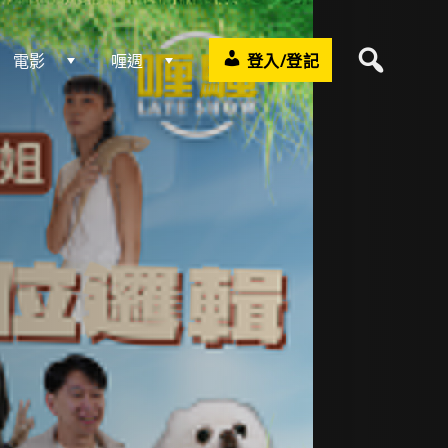
電影
喱週
登入/登記