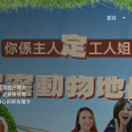
節目
最錫自己嘅主
，究竟係反叛，
物傳心拆解各種令