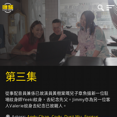
第三集
從事配音員兼係已故演員黃樹棠嘅兒子章魚搵新一位駐
場紋身師Yeeki紋身，去紀念先父。Jimmy亦為另一位客
人Valerie紋身去紀念已故親人。
Actors:
Andy Chan
,
Cody
,
Dust Wu
,
Fergus
,